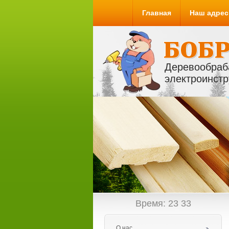
Главная
Наш адрес
Деревообраб
электроинстр
Время:
23
33
О нас