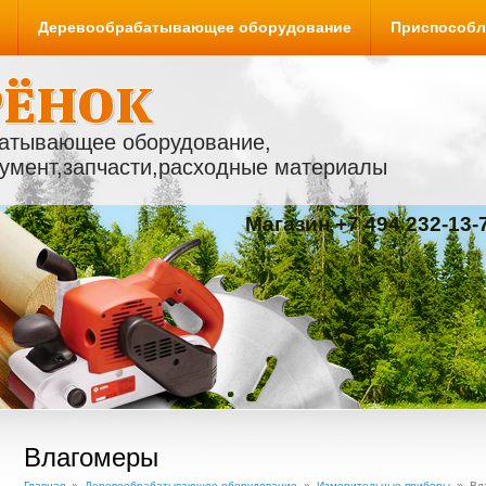
Деревообрабатывающее оборудование
Приспособл
атывающее оборудование,
умент,запчасти,расходные материалы
Магазин +7 494 232-13
Влагомеры
Главная
»
Деревообрабатывающее оборудование
»
Измерительные приборы
» Вл