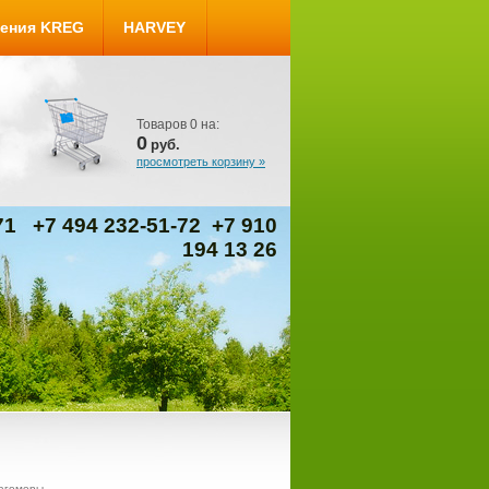
ения KREG
HARVEY
Товаров
0
на:
0
руб.
просмотреть корзину »
-71
+7 494 232-51-72 +7 910
194 13 26
агомеры