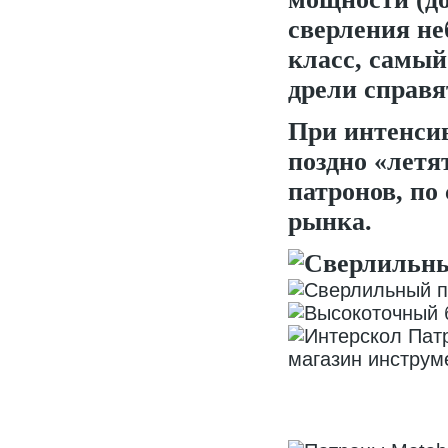
сверления не
класс, самы
дрели справя
При интенси
поздно «летя
патронов, по
рынка.