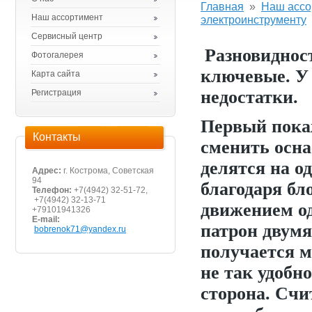
Главная
»
Наш ассо
Наш ассортимент
электроинструменту
Сервисный центр
Разновиднос
Фотогалерея
ключевые. У 
Карта сайта
недостатки.
Регистрация
Первый покаж
Контакты
сменить осн
делятся на о
Адрес:
г. Кострома, Советская
94
благодаря б
Телефон:
+7(4942) 32-51-72,
+7(4942) 32-13-71
движением од
+79101941326
E-mail:
патрон двум
bobrenok71@yandex.ru
получается м
не так удобно
сторона. Счи