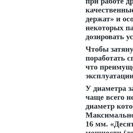
при работе д
качественны
держат» и ос
некоторых па
дозировать у
Чтобы затяну
поработать 
что преимуще
эксплуатаци
У диаметра з
чаще всего н
диаметр кото
Максимальное
16 мм. «Деся
мощности (до