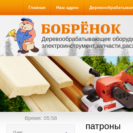
Главная
Наш адрес
Деревообрабатыва
Деревообрабатывающее оборуд
электроинструмент,запчасти,ра
Время:
05
:
58
патроны
О нас