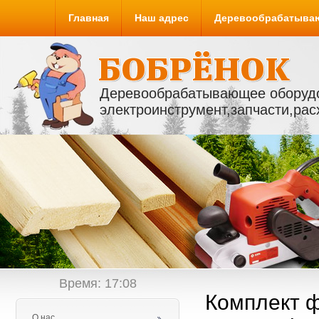
Главная
Наш адрес
Деревообрабатыва
Деревообрабатывающее оборуд
электроинструмент,запчасти,ра
Время:
17
08
Комплект ф
О нас